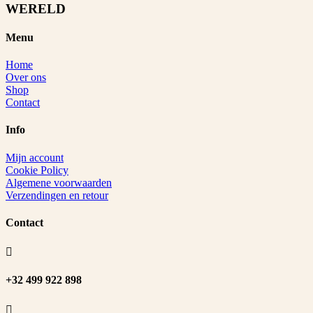
WERELD
Menu
Home
Over ons
Shop
Contact
Info
Mijn account
Cookie Policy
Algemene voorwaarden
Verzendingen en retour
Contact

+32 499 922 898
