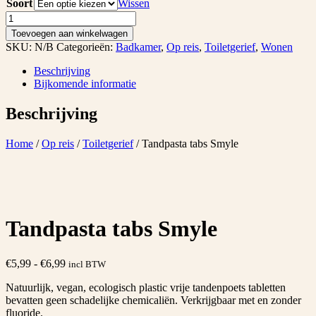
Soort
Wissen
Tandpasta
tabs
Toevoegen aan winkelwagen
Smyle
SKU:
N/B
Categorieën:
Badkamer
,
Op reis
,
Toiletgerief
,
Wonen
aantal
Beschrijving
Bijkomende informatie
Beschrijving
Home
/
Op reis
/
Toiletgerief
/ Tandpasta tabs Smyle
Tandpasta tabs Smyle
Prijsklasse:
€
5,99
-
€
6,99
incl BTW
€5,99
Natuurlijk, vegan, ecologisch plastic vrije tandenpoets tabletten
tot
bevatten geen schadelijke chemicaliën. Verkrijgbaar met en zonder
€6,99
fluoride.