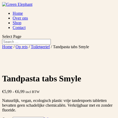
Home
Over ons
Shop
Contact
Select Page
Home
/
Op reis
/
Toiletgerief
/ Tandpasta tabs Smyle
Tandpasta tabs Smyle
Prijsklasse:
€
5,99
-
€
6,99
incl BTW
€5,99
Natuurlijk, vegan, ecologisch plastic vrije tandenpoets tabletten
tot
bevatten geen schadelijke chemicaliën. Verkrijgbaar met en zonder
€6,99
fluoride.