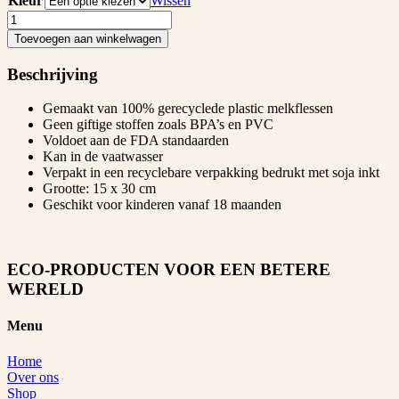
Kleur
Wissen
Strand
set
Toevoegen aan winkelwagen
Green
Toys
Beschrijving
aantal
Gemaakt van 100% gerecyclede plastic melkflessen
Geen giftige stoffen zoals BPA’s en PVC
Voldoet aan de FDA standaarden
Kan in de vaatwasser
Verpakt in een recyclebare verpakking bedrukt met soja inkt
Grootte: 15 x 30 cm
Geschikt voor kinderen vanaf 18 maanden
ECO-PRODUCTEN VOOR EEN BETERE
WERELD
Menu
Home
Over ons
Shop