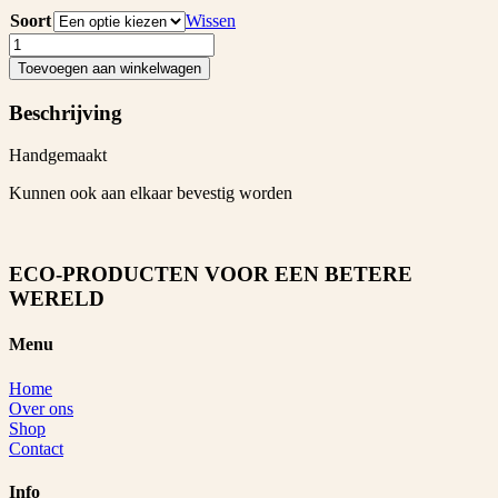
Soort
Wissen
Slinger
van
Toevoegen aan winkelwagen
papier
aantal
Beschrijving
Handgemaakt
Kunnen ook aan elkaar bevestig worden
ECO-PRODUCTEN VOOR EEN BETERE
WERELD
Menu
Home
Over ons
Shop
Contact
Info