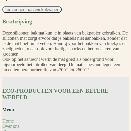
Siliconen
Toevoegen aan winkelwagen
Bakmat
aantal
Beschrijving
Deze siliconen bakmat kun je in plaats van bakpapier gebruiken. De
siliconen mat zorgt ervoor dat je baksels niet aanbakken, zonder dat
je de mat hoeft in te vetten. Handig voor het bakken van koekjes en
zoetigheden, maar ook voor hartige snacks en het roosteren van
groenten.
Ook op het aanrecht werkt de mat goed als ondergrond voor
bijvoorbeeld het uitrollen van deeg. De mat is bestand tegen een
breed temperatuurbereik, van -70°C tot 260°C!
ECO-PRODUCTEN VOOR EEN BETERE
WERELD
Menu
Home
Over ons