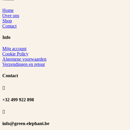
Home
Over ons
Shop
Contact
Info
Mijn account
Cookie Policy
Algemene voorwaarden
Verzendingen en retour
Contact

+32 499 922 898

info@green-elephant.be