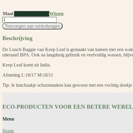
Maat
Wissen
Lunch
Baggie
Toevoegen aan winkelwagen
Star
aantal
Beschrijving
De Lunch Baggie van Keep Leaf is gemaakt van katoen met een waterafs
uiteraard BPA. Ook na langdurig gebruik en veelvuldig wassen, blijven
Keep Leaf komt uit India.
Afmeting L:18/17 M:18/11
Tip: Je lunchzakje schoonmaken kan gewoon met een vochtig doekje o
ECO-PRODUCTEN VOOR EEN BETERE WERE
Menu
Home